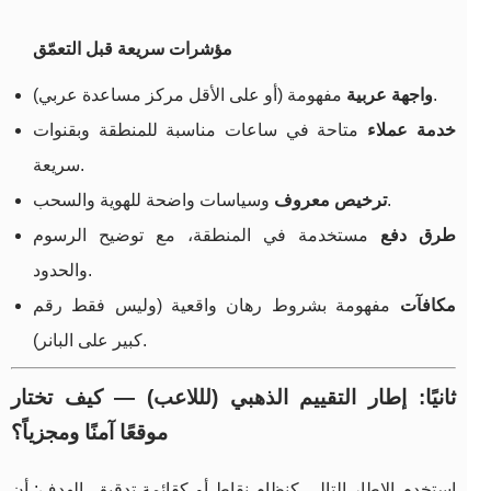
مؤشرات سريعة قبل التعمّق
مفهومة (أو على الأقل مركز مساعدة عربي).
واجهة عربية
خدمة عملاء
متاحة في ساعات مناسبة للمنطقة وبقنوات
سريعة.
وسياسات واضحة للهوية والسحب.
ترخيص معروف
طرق دفع
مستخدمة في المنطقة، مع توضيح الرسوم
والحدود.
مكافآت
مفهومة بشروط رهان واقعية (وليس فقط رقم
كبير على البانر).
ثانيًا: إطار التقييم الذهبي (لللاعب) — كيف تختار
موقعًا آمنًا ومجزياً؟
استخدم الإطار التالي كنظام نقاط أو كقائمة تدقيق. الهدف: أن