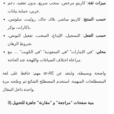
ميزات ثقة
: كازينو مرخص، سحب سريع، بدون تعقيد، دعم
عربي، حماية بيانات.
حسب المنتج
: كازينو مباشر، بلاك جاك، روليت، سلوتس،
باكارات، بوكر.
حسب الفعل
: التسجيل، الإيداع، السحب، تفعيل البونص،
شروط الرهان.
محلي
: “في الإمارات” “في السعودية” “في الكويت” … مع
مراعاة اختلاف الصياغات واللهجة عند الحاجة.
مهم: حافظ على لغة ar-AE واضحة وبسيطة، وابتعد عن
المصطلحات المبهمة. استخدم المصطلح الشائع ثم وضّحه مرة
واحدة داخل المقال.
3) بنية صفحات “مراجعة” و “مقارنة” جاهزة للتحويل