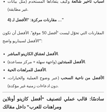
أسباب تأخير شائعة
وكيف يتفاداها المستخدم (مثل بيانات
غير مطابقة).
4) مقارنات مركزة: “الأفضل لـ …”
المقارنات التي تحوّل ليست “أفضل 50 موقع”. الأفضل أن تكون
“الأفضل لسيناريو واضح”:
.
الأفضل لعشاق الكازينو المباشر
(واجهة سهلة + مركز مساعدة).
الأفضل للمبتدئين
.
الأفضل للمراهنات الحية
الأفضل من ناحية السحب
(عبر وضوح العملية والخيارات،
دون ادعاءات زمنية غير مؤكدة).
سادسًا: قالب عملي لتصنيف “أفضل كازينو أونلاين
ومراهنات للعرب” داخل مقالك