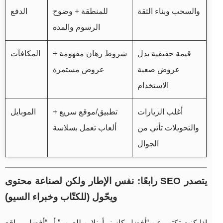
والسحب وبناء الثقة
للمنطقة + وضوح
الدفع
الرسوم والمدة
قيمة حقيقية بدل
شروط رهان مفهومة +
المكافآت
عروض صعبة
عروض مستمرة
الاستخدام
أغلب الزيارات
تطبيق/موقع سريع +
الموبايل
والتحويلات تأتي من
ألعاب تعمل بسلاسة
الجوال
رابعًا: نفس الإطار ولكن لصناعة محتوى SEO يتصدر
ويحّول (للكتّاب وخبراء السيو)
إذا كنت تكتب عن “أفضل كازينو أونلاين للعرب” أو “أفضل مواقع