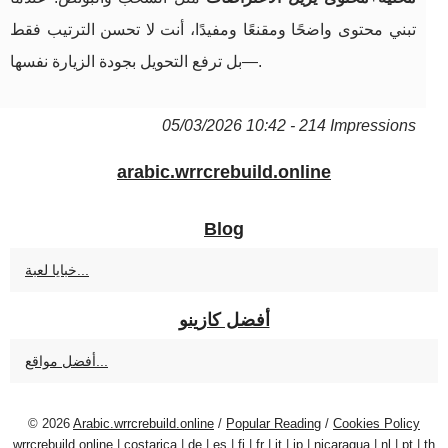
تبني محتوى واضحًا ومقنعًا ومفيدًا، أنت لا تحسن الترتيب فقط
—بل ترفع التحويل بجودة الزيارة نفسها.
05/03/2026 10:42 - 214 Impressions
arabic.wrrcrebuild.online
Blog
خبايا لعبة...
أفضل كازينو
أفضل مواقع...
© 2026
Arabic.wrrcrebuild.online
/
Popular Reading
/
Cookies Policy
wrrcrebuild.online
|
costarica
|
de
|
es
|
fi
|
fr
|
it
|
jp
|
nicaragua
|
nl
|
pt
|
th