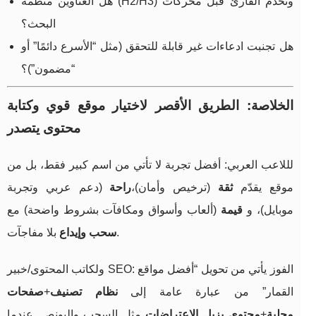
هل العناوين منظمة (H2/H3) وتخدم القارئ قبل محركات
البحث؟
هل تجنبت ادعاءات غير قابلة للتحقق (مثل “الأسرع دائمًا” أو
“مضمون”)؟
الخلاصة: الطريق الأقصر لاختيار موقع قوي وكتابة
محتوى يتصدر
لللاعب العربي: أفضل تجربة لا تأتي من اسم كبير فقط، بل من
موقع يقدّم
ثقة
(ترخيص وأمان)،
راحة
(دعم عربي وتجربة
موبايل)، و
قيمة
(ألعاب وأسواق ومكافآت بشروط واضحة) مع
بلا مفاجآت.
سحب وإيداع
ولكاتب المحتوى/خبير SEO: الفوز يأتي من تحويل “أفضل مواقع
القمار” من عبارة عامة إلى
نظام تصنيف
+
صفحات
محلية
+
محتوى يزيل الاعتراضات
مثل السحب والبونص. عندما