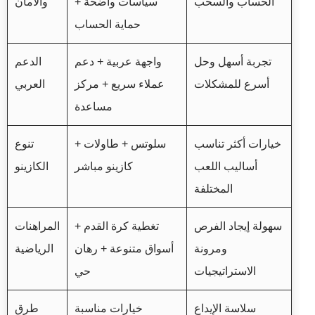
الحساب والسحب
سياسات واضحة +
والأمان
حماية الحساب
تجربة أسهل وحل
واجهة عربية + دعم
الدعم
أسرع للمشكلات
عملاء سريع + مركز
العربي
مساعدة
خيارات أكثر تناسب
سلوتس + طاولات +
تنوع
أساليب اللعب
كازينو مباشر
الكازينو
المختلفة
سهولة إيجاد الفرص
تغطية كرة القدم +
المراهنات
ومرونة
أسواق متنوعة + رهان
الرياضية
الاستراتيجيات
حي
سلاسة الإيداع
خيارات مناسبة
طرق