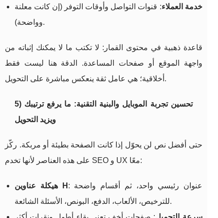
خدمة العملاء
: قنوات التواصل وأوقات التوفر (إن كانت معلنة
وواضحة).
قاعدة ذهبية في محتوى القمار: لا تكتب ما لا يمكنك إثباته من
واجهة الموقع أو صفحات المساعدة. الدقة هنا ليست فقط
أخلاقية؛ هي عامل ثقة ينعكس مباشرة على التحويل.
5) تحسين تجربة الموبايل والبنية التقنية: ما يرفع ترتيبك
ويزيد التحويل
حتى أفضل نص لن يحوّل إذا كانت الصفحة بطيئة أو مربكة. ركّز
على هذه العناصر لأنها تخدم SEO و UX معًا:
: عنوان رئيسي واحد، ثم أقسام واضحة
هيكلة عناوين H
للترخيص، الألعاب، الدفع، البونص، الأسئلة الشائعة.
سرعة التحميل
: صفحات أخف تعني بقاء أطول ونقرات أكثر