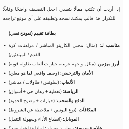
إذا أردت أن تكتب مقالًا يتصدر، اجعل التصنيف واضحًا وقابلًا
للتكرار. هذا قالب يمكنك نسخه وتطبيقه على أي موقع تراجعه:
بطاقة تقييم (نموذج نصي)
مناسب لـ
: (مثال: محبي الكازينو المباشر / مراهنات كرة
القدم / المبتدئين)
أبرز ميزتين
: (مثال: واجهة عربية، خيارات ألعاب طاولة قوية)
الأمان والترخيص
: (وصف واقعي لما هو معلن)
الألعاب
: (سلوتس / طاولات / مباشر)
الرياضة
: (تغطية + رهان حي + أسواق)
الدفع والسحب
: (خيارات + وضوح الحدود)
المكافآت
: (نوع البونص + ملاحظة عن الشروط)
الموبايل
: (انطباع الأداء وسهولة التنقل)
خلاصة سريعة
: سطران يجيبان: لماذا هذا خيار جيد؟