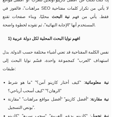
مراهنات”، فالفوز في SEO لا يأتي من تكرار كلمات مفتاحية
فقط. يأتي من فهم
نية البحث
محليًا، وبناء صفحات تقنع
المستخدم أنها “الإجابة النهائية”، ثم تقوده لخطوة واضحة.
1) افهم نوايا البحث المحلية لكل دولة عربية
نفس الكلمة المفتاحية قد تعني أشياء مختلفة حسب الدولة. بدل
استهداف “العرب” كمجموعة واحدة، قسّم نوايا البحث إلى
طبقات:
نية معلوماتية
: “كيف أختار كازينو آمن؟” “ما هو شرط
الرهان؟” “كيف أسحب أرباحي؟”
نية مقارنة
: “أفضل كازينو” “أفضل مواقع مراهنات” “مقارنة
بونص التسجيل”.
نية تحويل
: “كازينو يدعم العربية” “سحب سريع” “كازينو