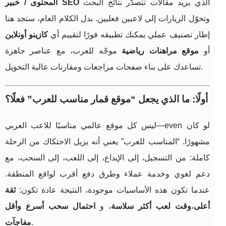
الذي يريد مقالات تتصدّر نتائج البحث
المحتوى / خبير SEO
وتحوّل الزيارات إلى لاعبين فعليين. بدل الكلام العام، ستجد هنا
إطار تصنيف عملي يمكنك تطبيقه فورًا لتقييم أي
كازينو أونلاين
أو
موقع مراهنات رياضية
موجّه للعرب، مع عناصر جاهزة
تساعدك على بناء صفحات مراجعات ومقارنات عالية التحويل.
أولًا: ما الذي يجعل “موقع قمار مناسب للعرب” فعلًا؟
ليس كل موقع عالمي مناسبًا للاعب العربي—even لو كان
مشهورًا. “المناسب للعرب” يعني أنه يزيل الاحتكاك من الرحلة
كاملة: من التسجيل، إلى الإيداع، إلى اللعب، إلى السحب، مع
دعم لغوي وخدمة عملاء وطرق دفع أقرب لواقع المنطقة.
عندما تكون هذه الأساسيات موجودة، النتيجة عادة تكون:
ثقة
أعلى
،
وقت لعب أكثر سلاسة
، و
احتمال سحب أسرع وأقل
.
مفاجآت